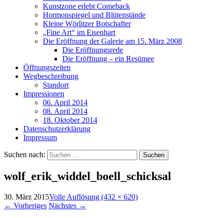
Kunstzone erlebt Comeback
Hormonspiegel und Blütenstände
Kleine Wörlitzer Botschafter
„Fine Art“ im Eisenhart
Die Eröffnung der Galerie am 15. März 2008
Die Eröffnungsrede
Die Eröffnung – ein Resümee
Öffnungszeiten
Wegbeschreibung
Standort
Impressionen
06. April 2014
08. April 2014
18. Oktober 2014
Datenschutzerklärung
Impressum
Suchen nach:
wolf_erik_widdel_boell_schicksal
30. März 2015
Volle Auflösung (432 × 620)
←
Vorheriges
Nächstes
→