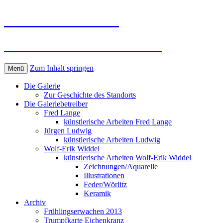
Kunst in Wörlitz
Die Galerie im Wörlitzer Park
Zum Inhalt springen
Menü
Die Galerie
Zur Geschichte des Standorts
Die Galeriebetreiber
Fred Lange
künstlerische Arbeiten Fred Lange
Jürgen Ludwig
künstlerische Arbeiten Ludwig
Wolf-Erik Widdel
künstlerische Arbeiten Wolf-Erik Widdel
Zeichnungen/Aquarelle
Illustrationen
Feder/Wörlitz
Keramik
Archiv
Frühlingserwachen 2013
Trumpfkarte Eichenkranz